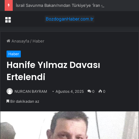
İsrail Savunma Bakanı’nından Türkiye’ye ‘İran gibi olmayın’ tehdidi
Menü
Anasayfa
/
Haber
Haber
Hanife Yılmaz Davası
Ertelendi
NURCAN BAYRAM
Ağustos 4, 2025
0
0
Bir dakikadan az