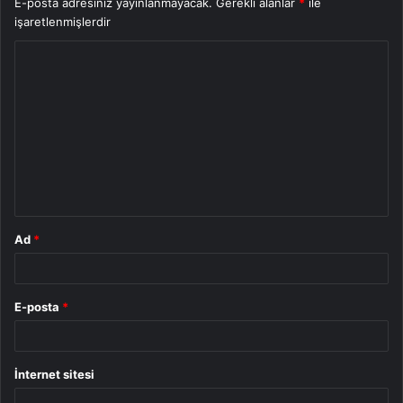
E-posta adresiniz yayınlanmayacak.
Gerekli alanlar
*
ile
işaretlenmişlerdir
Y
o
r
u
m
*
Ad
*
E-posta
*
İnternet sitesi