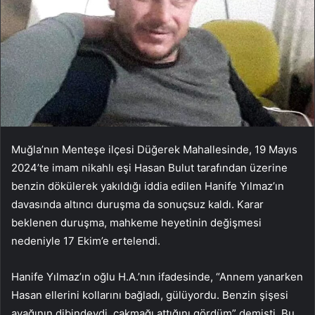
Muğla’nın Menteşe ilçesi Düğerek Mahallesinde, 19 Mayıs
2024’te imam nikahlı eşi Hasan Bulut tarafından üzerine
benzin dökülerek yakıldığı iddia edilen Hanife Yılmaz’ın
davasında altıncı duruşma da sonuçsuz kaldı. Karar
beklenen duruşma, mahkeme heyetinin değişmesi
nedeniyle 17 Ekim’e ertelendi.
Hanife Yılmaz’ın oğlu H.A.’nın ifadesinde, “Annem yanarken
Hasan ellerini kollarını bağladı, gülüyordu. Benzin şişesi
ayağının dibindeydi, çakmağı attığını gördüm” demişti. Bu