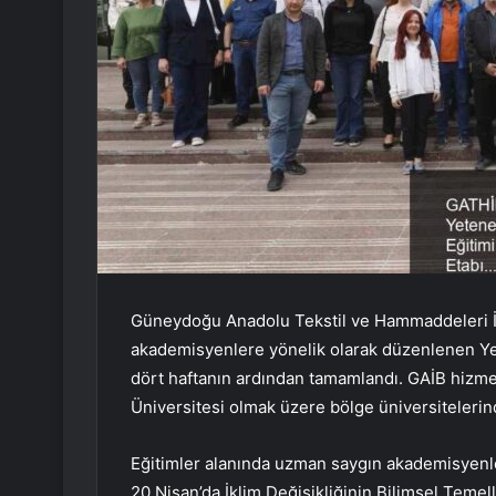
Güneydoğu Anadolu Tekstil ve Hammaddeleri İhr
akademisyenlere yönelik olarak düzenlenen Yeşi
dört haftanın ardından tamamlandı. GAİB hizmet
Üniversitesi olmak üzere bölge üniversiteleri
Eğitimler alanında uzman saygın akademisyenler 
20 Nisan’da İklim Değişikliğinin Bilimsel Temell