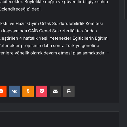
ilecekler. Böylelikle doğru ve güvenilir bilgiye sahip
üçlendireceğiz” dedi.
kstil ve Hazır Giyim Ortak Sürdürülebilirlik Komitesi
arı kapsamında GAİB Genel Sekreterliği tarafından
tirilen 4 haftalık Yeşil Yetenekler Eğiticilerin Eğitimi
 Yetenekler projesinin daha sonra Türkiye geneline
yenlere yönelik olarak devam etmesi planlanmaktadır. –
erest
Reddit
VKontakte
Odnoklassniki
Pocket
E-Posta ile paylaş
Yazdır