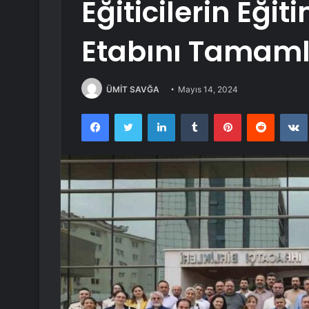
Eğiticilerin Eğit
Etabını Tamaml
ÜMİT SAVĞA
Mayıs 14, 2024
Facebook
Twitter
LinkedIn
Tumblr
Pinterest
Reddit