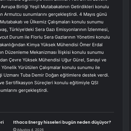
Avrupa Birliği Yeşil Mutabakatının Getirdikleri konulu
ran Armutcu sunumlarını gerçekleştirdi. 4 Mayıs günü
şil Mutabakatı ve Ülkemiz Çalışmaları konulu sunumu
vaş, Türkiye’deki Sera Gazı Emisyonlarının İzlenmesi,
ut Durum ile Florlu Sera Gazlarının Yönetimi konulu
 Bakanlığından Kimya Yüksek Mühendisi Ömer Erdal
rbon Düzenleme Mekanizması İlişkisi konulu sunumu
ğından Çevre Yüksek Mühendisi Uğur Gürel, Sanayi ve
 Yönelik Yürütülen Çalışmalar konulu sunumu ile
iği Uzmanı Tuba Demir Doğan eğitimlere destek verdi.
ve Sertifikasyon Süreçleri konulu eğitimiyle QSI
umlarını gerçekleştirdi.
ri
Ithaca Energy hisseleri bugün neden düşüyor?
Ağustos 4, 2026