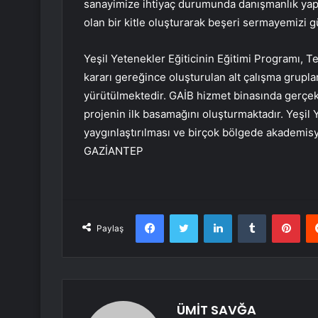
sanayimize ihtiyaç durumunda danışmanlık yapab
olan bir kitle oluşturarak beşeri sermayemizi g
Yeşil Yetenekler Eğiticinin Eğitimi Programı, Te
kararı gereğince oluşturulan alt çalışma grupl
yürütülmektedir. GAİB hizmet binasında gerçekleş
projenin ilk basamağını oluşturmaktadır. Yeşil
yaygınlaştırılması ve birçok bölgede akademis
GAZİANTEP
Facebook
Twitter
LinkedIn
Tumblr
Pint
Paylaş
ÜMİT SAVĞA