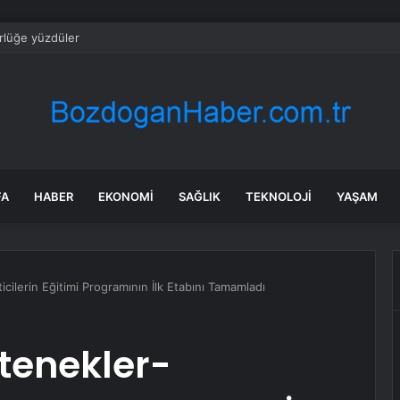
rlüğe yüzdüler
FA
HABER
EKONOMI
SAĞLIK
TEKNOLOJI
YAŞAM
cilerin Eğitimi Programının İlk Etabını Tamamladı
etenekler-