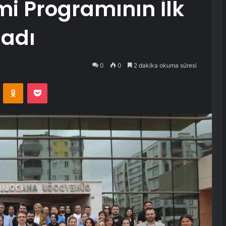
imi Programının İlk
adı
0
0
2 dakika okuma süresi
VKontakte
Odnoklassniki
Pocket