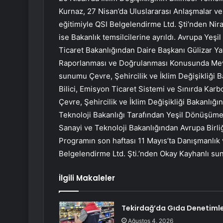
Kurnaz, 27 Nisan’da Uluslararası Anlaşmalar ve 
eğitimiyle QSI Belgelendirme Ltd. Şti’nden Ni
ise Bakanlık temsilcilerine ayrıldı. Avrupa Ye
Ticaret Bakanlığından Daire Başkanı Gülizar Ya
Raporlanması ve Doğrulanması Konusunda Mevc
sunumu Çevre, Şehircilik ve İklim Değişikliği
Bilici, Emisyon Ticaret Sistemi ve Sınırda Ka
Çevre, Şehircilik ve İklim Değişikliği Bakanlı
Teknoloji Bakanlığı Tarafından Yeşil Dönüşüme
Sanayi ve Teknoloji Bakanlığından Avrupa Birl
Programın son haftası 11 Mayıs’ta Danışmanlık 
Belgelendirme Ltd. Şti.’nden Okay Kayhanlı sun
İlgili Makaleler
Tekirdağ’da Gıda Denetimle
Ağustos 4, 2026