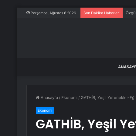
Özgü
Perşembe, Ağustos 6 2026
Son Dakika Haberleri
ANASAY
Anasayfa
/
Ekonomi
/
GATHİB, Yeşil Yetenekler-Eğiti
Ekonomi
GATHİB, Yeşil Y