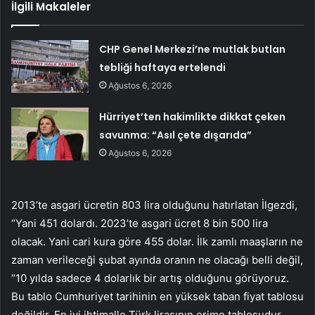
İlgili Makaleler
CHP Genel Merkezi’ne mutlak butlan
tebliği haftaya ertelendi
Ağustos 6, 2026
Hürriyet’ten hakimlikte dikkat çeken
savunma: “Asıl çete dışarıda”
Ağustos 6, 2026
2013’te asgari ücretin 803 lira olduğunu hatırlatan İlgezdi,
“Yani 451 dolardı. 2023’te asgari ücret 8 bin 500 lira
olacak. Yani cari kura göre 455 dolar. İlk zamlı maaşların ne
zaman verileceği şubat ayında oranın ne olacağı belli değil,
“10 yılda sadece 4 dolarlık bir artış olduğunu görüyoruz.
Bu tablo Cumhuriyet tarihinin en yüksek taban fiyat tablosu
değildir. En iyi ihtimalle Türk lirasının erime tablosudur.