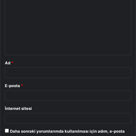
Y
o
r
u
m
*
Ad
*
E-posta
*
İnternet sitesi
Daha sonraki yorumlarımda kullanılması için adım, e-posta