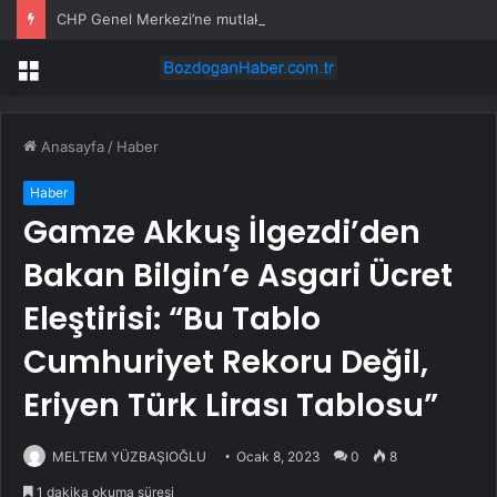
CHP Genel Merkezi’ne mutlak butlan tebliği haftaya ertelendi
Menü
Anasayfa
/
Haber
Haber
Gamze Akkuş İlgezdi’den
Bakan Bilgin’e Asgari Ücret
Eleştirisi: “Bu Tablo
Cumhuriyet Rekoru Değil,
Eriyen Türk Lirası Tablosu”
MELTEM YÜZBAŞIOĞLU
Ocak 8, 2023
0
8
1 dakika okuma süresi