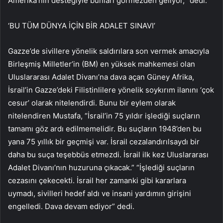
Amerika’nın desteğiyle bunları görmezden geliyor, “dedi.
‘BU TÜM DÜNYA İÇİN BİR ADALET SINAVI’
Gazze’de sivillere yönelik saldırılara son vermek amacıyla
Birleşmiş Milletler’in (BM) en yüksek mahkemesi olan
Uluslararası Adalet Divanı’na dava açan Güney Afrika,
İsrail’in Gazze’deki Filistinlilere yönelik soykırım ilanını ‘çok
cesur’ olarak nitelendirdi. Bunu bir eylem olarak
nitelendiren Mustafa, “İsrail’in 75 yıldır işlediği suçların
tamamı göz ardı edilmemelidir. Bu suçların 1948’den bu
yana 75 yıllık bir geçmişi var. İsrail cezalandırılsaydı bir
daha bu suça teşebbüs etmezdi. İsrail ilk kez Uluslararası
Adalet Divanı’nın huzuruna çıkacak.” “İşlediği suçların
cezasını çekecekti. İsrail her zamanki gibi kararlara
uymadı, sivilleri hedef aldı ve insani yardımın girişini
engelledi. Dava devam ediyor” dedi.