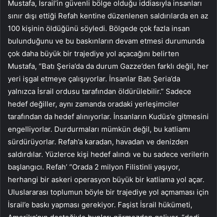
Mustafa, İsrail’in güvenli bölge olduğu iddiasıyla insanları
sınır dışı ettiği Refah kentine düzenlenen saldırılarda en az
100 kişinin öldüğünü söyledi. Bölgede çok fazla insan
bulunduğunu ve bu baskınların devam etmesi durumunda
çok daha büyük bir trajediye yol açacağını belirten
Mustafa, “Batı Şeria’da da durum Gazze’den farklı değil, her
yeri işgal etmeye çalışıyorlar. İnsanlar Batı Şeria’da
yalnızca İsrail ordusu tarafından öldürülebilir.” Sadece
hedef değiller, aynı zamanda oradaki yerleşimciler
tarafından da hedef alınıyorlar. İnsanların Kudüs’e gitmesini
engelliyorlar. Durdurmaları mümkün değil, bu katliamı
sürdürüyorlar. Refah’a karadan, havadan ve denizden
saldırdılar. Yüzlerce kişi hedef alındı ​​ve bu sadece verilerin
başlangıcı. Refah’ “Orada 2 milyon Filistinli yaşıyor,
herhangi bir askeri operasyon büyük bir katliama yol açar.
Uluslararası toplumun böyle bir trajediye yol açmaması için
İsrail’e baskı yapması gerekiyor. Faşist İsrail hükümeti,