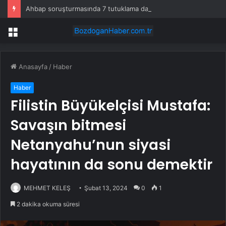
Ahbap soruşturmasında 7 tutuklama daha
Menü
Anasayfa
/
Haber
Haber
Filistin Büyükelçisi Mustafa:
Savaşın bitmesi
Netanyahu’nun siyasi
hayatının da sonu demektir
MEHMET KELEŞ
Şubat 13, 2024
0
1
2 dakika okuma süresi