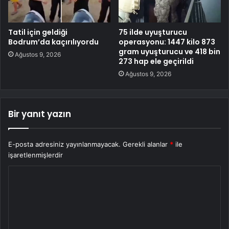
Tatil için geldiği
75 ilde uyuşturucu
Bodrum’da kaçırılıyordu
operasyonu: 1447 kilo 873
gram uyuşturucu ve 418 bin
Ağustos 9, 2026
273 hap ele geçirildi
Ağustos 9, 2026
Bir yanıt yazın
E-posta adresiniz yayınlanmayacak.
Gerekli alanlar
*
ile
işaretlenmişlerdir
Y
o
r
u