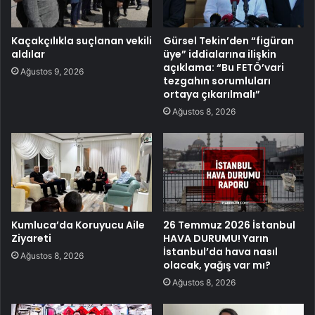
Kaçakçılıkla suçlanan vekili
Gürsel Tekin’den “figüran
aldılar
üye” iddialarına ilişkin
açıklama: “Bu FETÖ’vari
Ağustos 9, 2026
tezgahın sorumluları
ortaya çıkarılmalı”
Ağustos 8, 2026
Kumluca’da Koruyucu Aile
26 Temmuz 2026 İstanbul
Ziyareti
HAVA DURUMU! Yarın
İstanbul’da hava nasıl
Ağustos 8, 2026
olacak, yağış var mı?
Ağustos 8, 2026