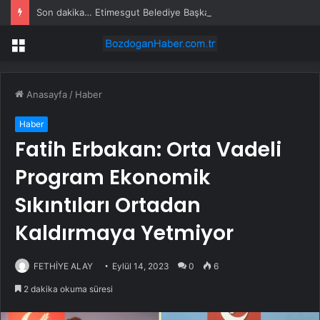
Son dakika… Etimesgut Belediye Başkanı Erdal Beşikçioğlu tutuklandı
Menü
Anasayfa
/
Haber
Haber
Fatih Erbakan: Orta Vadeli
Program Ekonomik
Sıkıntıları Ortadan
Kaldırmaya Yetmiyor
FETHİYE ALAY
Eylül 14, 2023
0
6
2 dakika okuma süresi