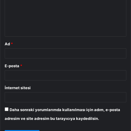
r
u
m
*
Ad
*
E-posta
*
İnternet sitesi
Daha sonraki yorumlarımda kullanılması için adım, e-posta
adresim ve site adresim bu tarayıcıya kaydedilsin.