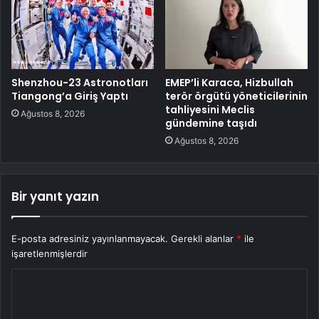
Shenzhou-23 Astronotları
EMEP’li Karaca, Hizbullah
Tiangong’a Giriş Yaptı
terör örgütü yöneticilerinin
tahliyesini Meclis
Ağustos 8, 2026
gündemine taşıdı
Ağustos 8, 2026
Bir yanıt yazın
E-posta adresiniz yayınlanmayacak.
Gerekli alanlar
*
ile
işaretlenmişlerdir
Y
o