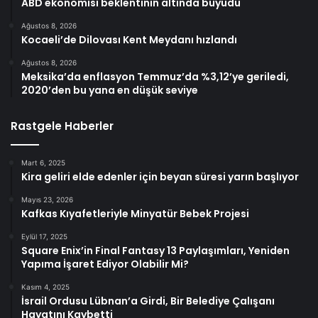
ABD ekonomisi beklentinin altında büyüdü
Ağustos 8, 2026
Kocaeli’de Dilovası Kent Meydanı hızlandı
Ağustos 8, 2026
Meksika’da enflasyon Temmuz’da %3,12’ye geriledi,
2020’den bu yana en düşük seviye
Rastgele Haberler
Mart 6, 2025
Kira geliri elde edenler için beyan süresi yarın başlıyor
Mayıs 23, 2026
Kafkas Kıyafetleriyle Minyatür Bebek Projesi
Eylül 17, 2025
Square Enix’in Final Fantasy 13 Paylaşımları, Yeniden
Yapıma İşaret Ediyor Olabilir Mi?
Kasım 4, 2025
İsrail Ordusu Lübnan’a Girdi, Bir Belediye Çalışanı
Hayatını Kaybetti