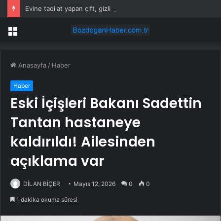
Evine tadilat yapan çift, gizli bölmede deste deste para buldu
Menü
Anasayfa
/
Haber
Haber
Eski İçişleri Bakanı Sadettin
Tantan hastaneye
kaldırıldı! Ailesinden
açıklama var
DİLAN BİÇER
Mayıs 12, 2026
0
0
1 dakika okuma süresi