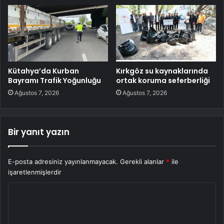
Kütahya’da Kurban
Kırkgöz su kaynaklarında
Bayramı Trafik Yoğunluğu
ortak koruma seferberliği
Ağustos 7, 2026
Ağustos 7, 2026
Bir yanıt yazın
E-posta adresiniz yayınlanmayacak.
Gerekli alanlar
*
ile
işaretlenmişlerdir
Y
o
r