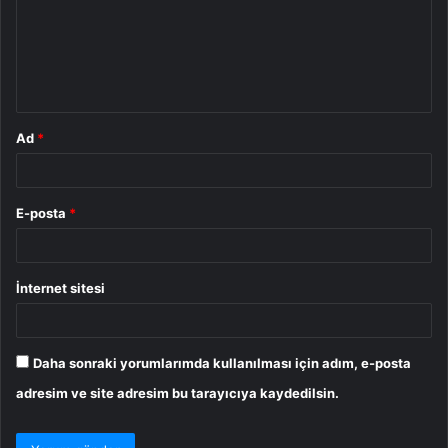
u
m
*
Ad
*
E-posta
*
İnternet sitesi
Daha sonraki yorumlarımda kullanılması için adım, e-posta
adresim ve site adresim bu tarayıcıya kaydedilsin.