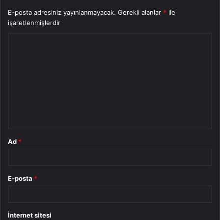
E-posta adresiniz yayınlanmayacak.
Gerekli alanlar
*
ile
işaretlenmişlerdir
Y
o
r
u
m
*
Ad
*
E-posta
*
İnternet sitesi