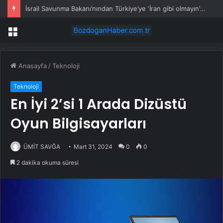
İsrail Savunma Bakanı’nından Türkiye’ye ‘İran gibi olmayın’ tehdidi
Menü
Anasayfa
/
Teknoloji
Teknoloji
En İyi 2’si 1 Arada Dizüstü
Oyun Bilgisayarları
ÜMİT SAVĞA
Mart 31, 2024
0
0
2 dakika okuma süresi