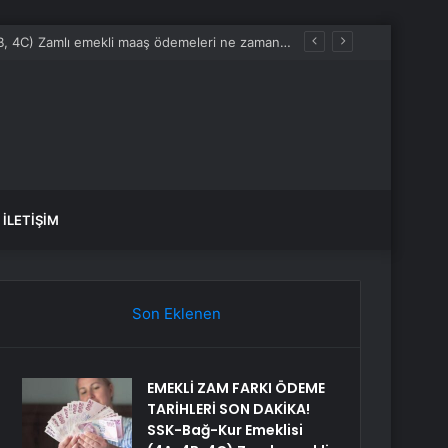
EMEKLİ ZAM FARKI ÖDEME TARİHLERİ SON DAKİKA! SSK-Bağ-Kur Emeklisi (4A, 4B, 4C) Zamlı emekli maaş ödemeleri ne zaman yatacak?
İLETIŞIM
Son Eklenen
EMEKLİ ZAM FARKI ÖDEME
TARİHLERİ SON DAKİKA!
SSK-Bağ-Kur Emeklisi