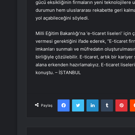
gücü eksikliğinin firmaların yeni teknolojilere
durumun hem uluslararası rekabette geri kal
yol açabileceğini söyledi.
Milli Eğitim Bakanlığı’na ‘e-ticaret liseleri’ iç
vermesi gerektiğini ifade ederek, “E-ticaret fir
imkanları sunmalı ve müfredatın oluşturulması
birliğiyle çözülebilir. E-ticaret, artık bir kari
alana erkenden hazırlamalıyız. E-ticaret liseler
konuştu. – İSTANBUL
Facebook
Twitter
LinkedIn
Tumblr
Pint
Paylaş