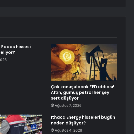
k Foods hissesi
eliyor?
2026
Çok konuşulacak FED iddiası!
Altın, gümüş petrol her şey
sert düşüyor
Ağustos 7, 2026
Ithaca Energy hisseleri bugün
neden düşüyor?
Ağustos 4, 2026