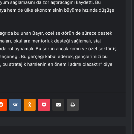
 uyum sağlamasını da zorlaştıracağını kaydetti. Bu
maya hem de ülke ekonomisinin büyüme hızında düşüşe
in çağrıda bulunan Bayır, özel sektörün de sürece destek
maları, okullara mentorluk desteği sağlamalı, staj
nda rol oynamalı. Bu sorun ancak kamu ve özel sektör iş
yer seçeneği. Bu gerçeği kabul ederek, gençlerimizi bu
i, bu stratejik hamlenin en önemli adımı olacaktır” diye
erest
Reddit
VKontakte
Odnoklassniki
Pocket
E-Posta ile paylaş
Yazdır