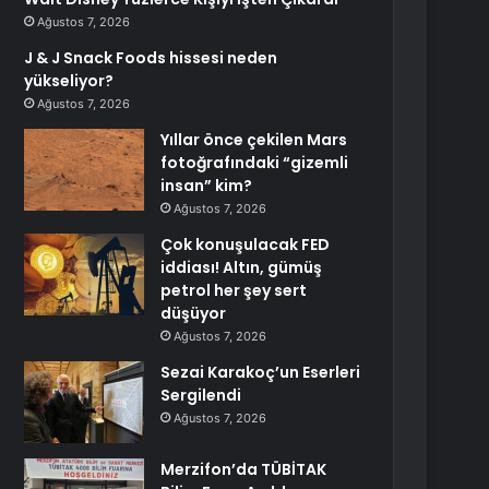
Ağustos 7, 2026
J & J Snack Foods hissesi neden
yükseliyor?
Ağustos 7, 2026
Yıllar önce çekilen Mars
fotoğrafındaki “gizemli
insan” kim?
Ağustos 7, 2026
Çok konuşulacak FED
iddiası! Altın, gümüş
petrol her şey sert
düşüyor
Ağustos 7, 2026
Sezai Karakoç’un Eserleri
Sergilendi
Ağustos 7, 2026
Merzifon’da TÜBİTAK