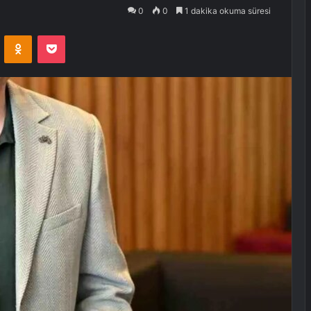
0
0
1 dakika okuma süresi
VKontakte
Odnoklassniki
Pocket