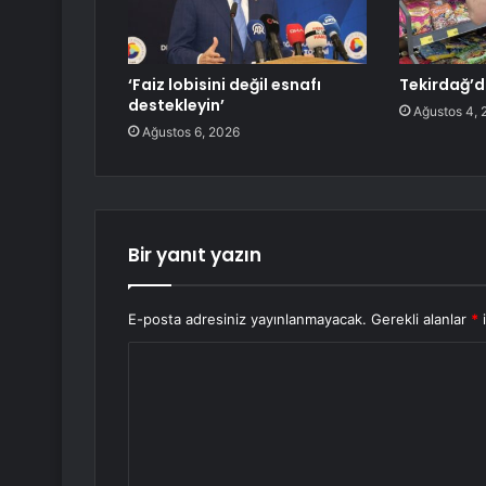
‘Faiz lobisini değil esnafı
Tekirdağ’d
destekleyin’
Ağustos 4, 
Ağustos 6, 2026
Bir yanıt yazın
E-posta adresiniz yayınlanmayacak.
Gerekli alanlar
*
i
Y
o
r
u