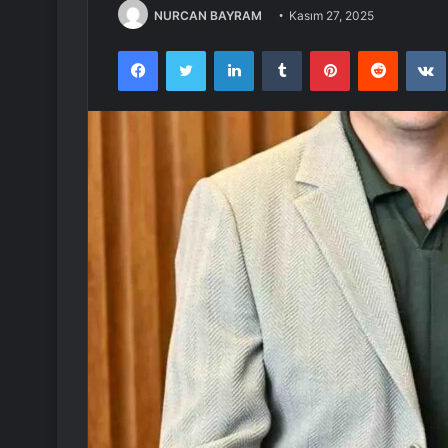
NURCAN BAYRAM
Kasım 27, 2025
Facebook
Twitter
LinkedIn
Tumblr
Pinterest
Reddit