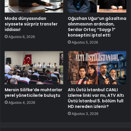
Moda dünyasından
Oğuzhan Uğur’un gözaltına
siyasete sürpriz transfer
alınmasının ardından,
iddiası!
Serdar Ortaç “Saygı 1”
konseptini iptal etti
Ağustos 6, 2026
Ağustos 5, 2026
Mersin Silifke’de muhtarlar
Altı Üstü İstanbul CANLI
yerel yöneticilerle buluştu
izleme linki var mı, ATV Altı
Üstü İstanbul 5. bölüm full
Ağustos 4, 2026
HD nereden izlenir?
Ağustos 3, 2026