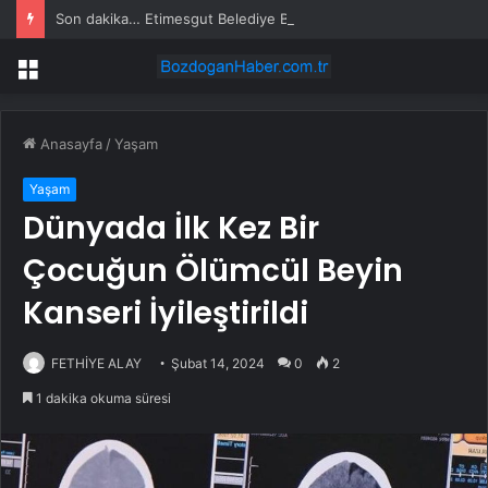
Son dakika… Etimesgut Belediye Başkanı Erdal Beşikçioğlu tutuklandı
Menü
Anasayfa
/
Yaşam
Yaşam
Dünyada İlk Kez Bir
Çocuğun Ölümcül Beyin
Kanseri İyileştirildi
FETHİYE ALAY
Şubat 14, 2024
0
2
1 dakika okuma süresi