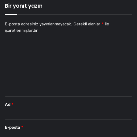
Bir yanıt yazın
E-posta adresiniz yayınlanmayacak.
Gerekli alanlar
*
ile
işaretlenmişlerdir
Y
o
r
u
m
*
Ad
*
E-posta
*