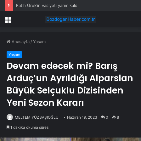
Fatih Ürek’in vasiyeti yarım kaldı
Menü
Anasayfa
/
Yaşam
Yaşam
Devam edecek mi? Barış
Arduç’un Ayrıldığı Alparslan
Büyük Selçuklu Dizisinden
Yeni Sezon Kararı
MELTEM YÜZBAŞIOĞLU
Haziran 19, 2023
0
8
1 dakika okuma süresi