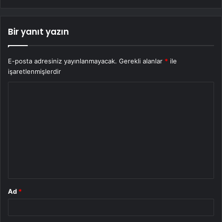
Bir yanıt yazın
E-posta adresiniz yayınlanmayacak.
Gerekli alanlar
*
ile
işaretlenmişlerdir
Y
o
r
u
m
*
Ad
*