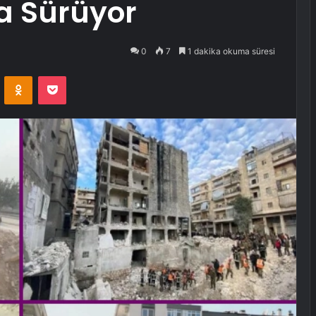
a Sürüyor
0
7
1 dakika okuma süresi
VKontakte
Odnoklassniki
Pocket