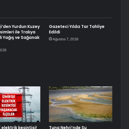
i’den Yurdun Kuzey
Gazeteci Yıldız Tar Tahliye
imleri ile Trakya
Edildi
li Yağış ve Sağanak
Ağustos 7, 2026
2026
 elektrik kesintisi!
Tuna Nehri’nde Su