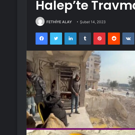
Halep’te Travm
FETHİYE ALAY
Şubat 14, 2023
Facebook
Twitter
LinkedIn
Tumblr
Pinterest
Reddit