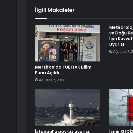
İlgili Makaleler
Meteoroloj
ve Doğu Kes
İçin Kuvvet
Uyarısı
Ağustos 7, 
Merzifon’da TÜBİTAK Bilim
Fuarı Açıldı
Ağustos 7, 2026
İstanbul’a poyraz uyarısı:
İzmir GEDİZ