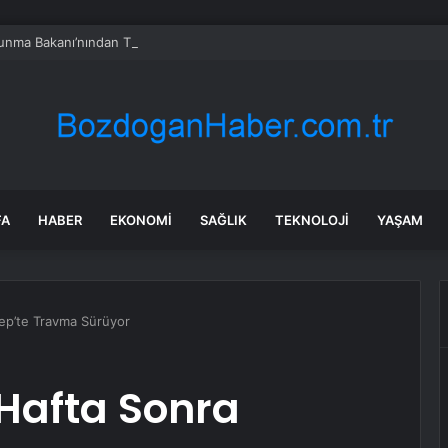
vunma Bakanı’nından Türkiye’ye ‘İran gibi olmayın’ tehdidi
FA
HABER
EKONOMI
SAĞLIK
TEKNOLOJI
YAŞAM
ep’te Travma Sürüyor
Hafta Sonra