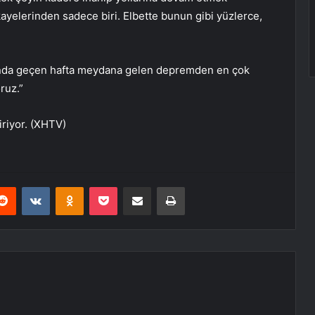
kayelerinden sadece biri. Elbette bunun gibi yüzlerce,
asında geçen hafta meydana gelen depremden en çok
ruz.”
iriyor. (XHTV)
erest
Reddit
VKontakte
Odnoklassniki
Pocket
E-Posta ile paylaş
Yazdır