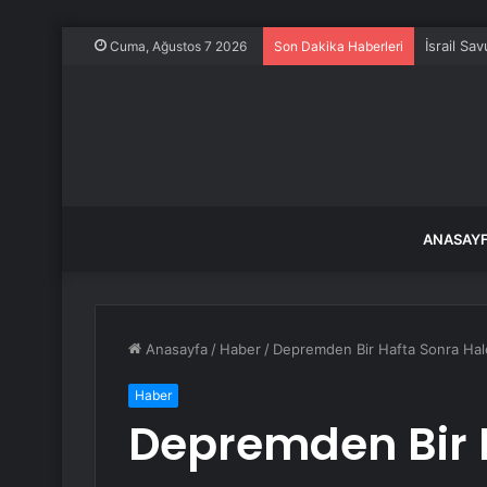
İsrail Sa
Cuma, Ağustos 7 2026
Son Dakika Haberleri
ANASAY
Anasayfa
/
Haber
/
Depremden Bir Hafta Sonra Hal
Haber
Depremden Bir 