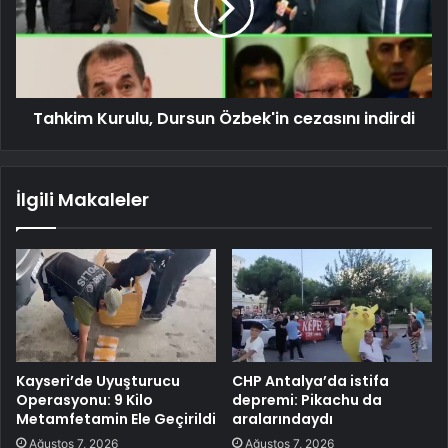
Tahkim Kurulu, Dursun Özbek'in cezasını indirdi
İlgili Makaleler
Kayseri’de Uyuşturucu
CHP Antalya’da istifa
Operasyonu: 9 Kilo
depremi: Pikachu da
Metamfetamin Ele Geçirildi
aralarındaydı
Ağustos 7, 2026
Ağustos 7, 2026