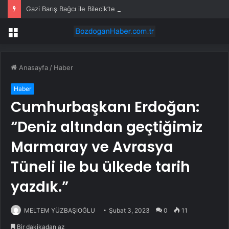
Gazi Barış Bağcı ile Bilecik’te Buluşma
Menü
Anasayfa
/
Haber
Haber
Cumhurbaşkanı Erdoğan:
“Deniz altından geçtiğimiz
Marmaray ve Avrasya
Tüneli ile bu ülkede tarih
yazdık.”
MELTEM YÜZBAŞIOĞLU
Şubat 3, 2023
0
11
Bir dakikadan az