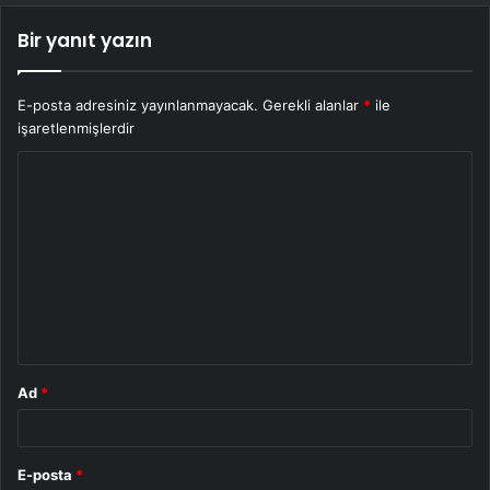
Bir yanıt yazın
E-posta adresiniz yayınlanmayacak.
Gerekli alanlar
*
ile
işaretlenmişlerdir
Y
o
r
u
m
*
Ad
*
E-posta
*