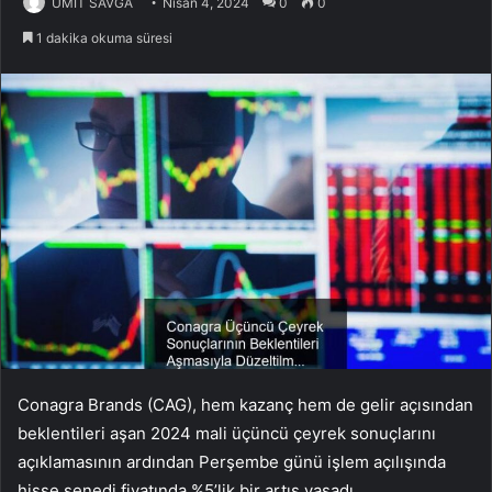
ÜMİT SAVĞA
Nisan 4, 2024
0
0
1 dakika okuma süresi
Conagra Brands (CAG), hem kazanç hem de gelir açısından
beklentileri aşan 2024 mali üçüncü çeyrek sonuçlarını
açıklamasının ardından Perşembe günü işlem açılışında
hisse senedi fiyatında %5’lik bir artış yaşadı.