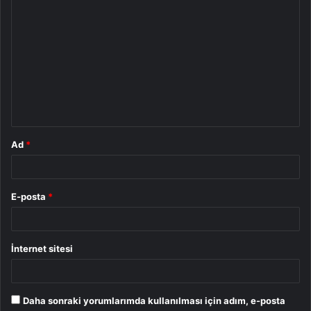
Y
o
r
u
m
*
Ad
*
E-posta
*
İnternet sitesi
Daha sonraki yorumlarımda kullanılması için adım, e-posta