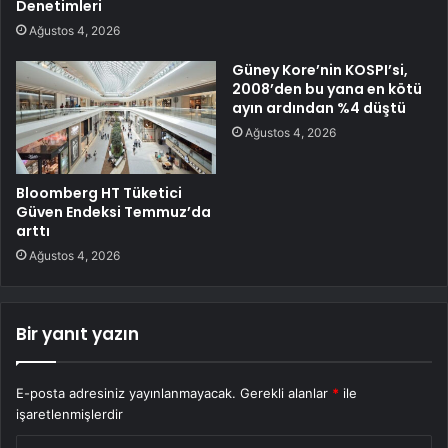
Denetimleri
Ağustos 4, 2026
Güney Kore’nin KOSPI’si,
2008’den bu yana en kötü
ayın ardından %4 düştü
Ağustos 4, 2026
Bloomberg HT Tüketici
Güven Endeksi Temmuz’da
arttı
Ağustos 4, 2026
Bir yanıt yazın
E-posta adresiniz yayınlanmayacak.
Gerekli alanlar
*
ile
işaretlenmişlerdir