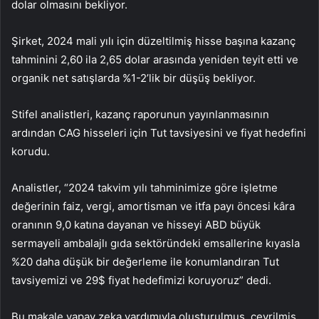
dolar olmasını bekliyor.
Şirket, 2024 mali yılı için düzeltilmiş hisse başına kazanç
tahminini 2,60 ila 2,65 dolar arasında yeniden teyit etti ve
organik net satışlarda %1-2’lik bir düşüş bekliyor.
Stifel analistleri, kazanç raporunun yayınlanmasının
ardından CAG hisseleri için Tut tavsiyesini ve fiyat hedefini
korudu.
Analistler, “2024 takvim yılı tahminimize göre işletme
değerinin faiz, vergi, amortisman ve itfa payı öncesi kâra
oranının 9,0 katına dayanan ve hisseyi ABD büyük
sermayeli ambalajlı gıda sektöründeki emsallerine kıyasla
%20 daha düşük bir değerleme ile konumlandıran Tut
tavsiyemizi ve 29$ fiyat hedefimizi koruyoruz” dedi.
Bu makale yapay zeka yardımıyla oluşturulmuş, çevrilmiş