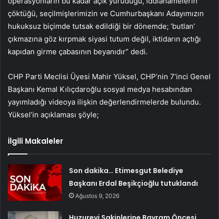
operasyonların bu kadar açık yürüdüğü, iddianamelerin
çöktüğü, seçilmişlerimizin ve Cumhurbaşkanı Adayımızın
hukuksuz biçimde tutsak edildiği bir dönemde; ‘butlan’
çıkmazına göz kırpmak siyasi tutum değil, iktidarın açtığı
kapıdan girme çabasının beyanıdır” dedi.
CHP Parti Meclisi Üyesi Mahir Yüksel, CHP’nin 7’inci Genel
Başkanı Kemal Kılıçdaroğlu sosyal medya hesabından
yayımladığı videoya ilişkin değerlendirmelerde bulundu.
Yüksel’in açıklaması şöyle;
İlgili Makaleler
Son dakika… Etimesgut Belediye
Başkanı Erdal Beşikçioğlu tutuklandı
Ağustos 9, 2026
Huzurevi Sakinlerine Bayram Öncesi