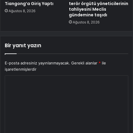
Tiangong’a Giriş Yaptı
terör örgütü yöneticilerinin
tahliyesini Meclis
Ağustos 8, 2026
gündemine taşıdı
Ağustos 8, 2026
Bir yanıt yazın
E-posta adresiniz yayınlanmayacak.
Gerekli alanlar
*
ile
işaretlenmişlerdir
Y
o
r
u
m
*