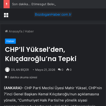
Son dakika… Etimesgut Belediye Başkanı Erdal Beşikçioğlu tutuklandı
Menü
Anasayfa
/
Haber
Haber
CHP’li Yüksel’den,
Kılıçdaroğlu’na Tepki
DİLAN BİÇER
Mayıs 21, 2026
0
0
1 dakika okuma süresi
(ANKARA)-
CHP Parti Meclisi Üyesi Mahir Yüksel, CHP’nin
7’inci Genel Başkanı Kemal Kılıçdaroğlu’nun açıklamasına
yönelik, “Cumhuriyet Halk Partisi’ne yönelik siyasi