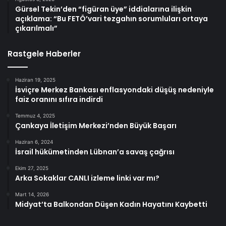
Gürsel Tekin’den “figüran üye” iddialarına ilişkin
açıklama: “Bu FETÖ’vari tezgahın sorumluları ortaya
çıkarılmalı”
Rastgele Haberler
Haziran 19, 2025
İsviçre Merkez Bankası enflasyondaki düşüş nedeniyle
faiz oranını sıfıra indirdi
Temmuz 4, 2025
Çankaya İletişim Merkezi’nden Büyük Başarı
Haziran 6, 2024
İsrail hükümetinden Lübnan’a savaş çağrısı
Ekim 27, 2025
Arka Sokaklar CANLI izleme linki var mı?
Mart 14, 2026
Midyat’ta Balkondan Düşen Kadın Hayatını Kaybetti