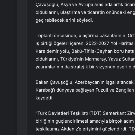
Çavuşoğlu, Asya ve Avrupa arasında artık ticar
olduklarını, ulaştırma ve ticaretin önündeki eng
geçirebileceklerini söyledi.
Toplantı öncesinde, ulaştırma bakanlarının, Or
iş birliği ögeleri içeren, 2022-2027 Yol Haritas
Kars demir yolu, Bakü-Tiflis-Ceyhan boru hattı, 
olduklarını, Türkiye’nin Marmaray, Yavuz Sult
yatırımlarının da stratejik bir vizyonun eseri o
Bakan Çavuşoğlu, Azerbaycan’ın işgal altındaki
Karabağ’ı dünyaya bağlayan Fuzuli ve Zengilan ha
kaydetti:
“Türk Devletleri Teşkilatı (TDT) Semerkant Zirve
birliğinin güçlendirilmesi amacıyla birçok adı
teşkilatımız Akdeniz’e erişimini güçlendirdi.