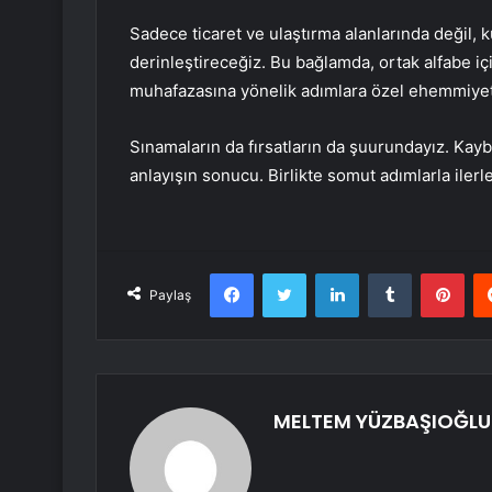
Sadece ticaret ve ulaştırma alanlarında değil, k
derinleştireceğiz. Bu bağlamda, ortak alfabe iç
muhafazasına yönelik adımlara özel ehemmiyet
Sınamaların da fırsatların da şuurundayız. Ka
anlayışın sonucu. Birlikte somut adımlarla ilerl
Facebook
Twitter
LinkedIn
Tumblr
Pint
Paylaş
MELTEM YÜZBAŞIOĞLU