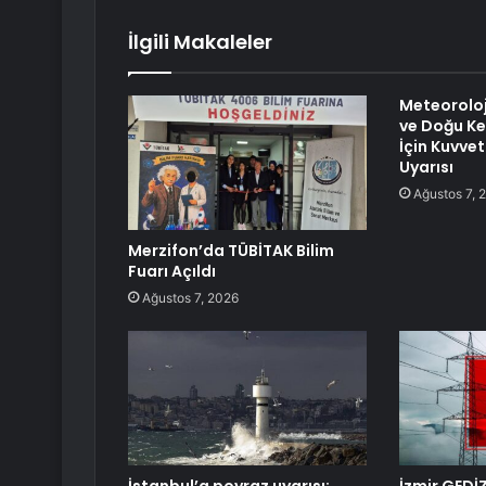
İlgili Makaleler
Meteoroloj
ve Doğu Kes
İçin Kuvvet
Uyarısı
Ağustos 7, 
Merzifon’da TÜBİTAK Bilim
Fuarı Açıldı
Ağustos 7, 2026