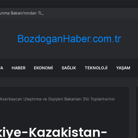
vunma Bakanı’nından Türkiye’ye ‘İran gibi olmayın’ tehdidi
FA
HABER
EKONOMI
SAĞLIK
TEKNOLOJI
YAŞAM
erbaycan Ulaştırma ve Dışişleri Bakanları 3’lü Toplantısı’nın
kiye-Kazakistan-