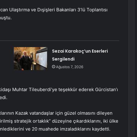
n Ulaştırma ve Dışişleri Bakanları 3’lü Toplantısı
nuştu.
Sezai Karakoç’un Eserleri
Sergilendi
Ağustos 7, 2026
idaşı Muhtar Tileuberdi’ye teşekkür ederek Gürcistan’ı
edi.
arının Kazak vatandaşlar için güzel olmasını dileyen
ilmiş stratejik ortaklık” düzeyine çıkardıklarını, iki ülke
zenlediklerini ve 20 muahede imzaladıklarını kaydetti.