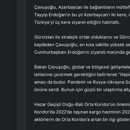
Çavuşoğlu, Azerbaycan ile bağlantıların mütt
Tayyip Erdoğan’ın bu yıl Azerbaycan’ı iki kere
Türkiye’yi üç kere ziyaret ettiğini hatırlattı.
Gürcistan ile stratejik ortak olduklarını ve Gü
kaydeden Çavuşoğlu, en kısa vakitte yüksek sevi
Cumhurbaşkanı Erdoğan’ın ziyareti marjında ger
Bakan Çavuşoğlu, global ve bölgesel gelişmeleri
lehlerine çevirmek gerektiğini belirterek “Haz
amacı da budur. Pandemi ve Rusya-Ukrayna Sava
önüne serdi. Bunun için güçlü bir ulaştırma alty
Hazar Geçişli Doğu-Batı Orta Koridor’un önemi
Koridor’da 2022’de taşınan kargo hacminin 2021
aktörlerin de Orta Koridor’a artan bir ilgi gösterd