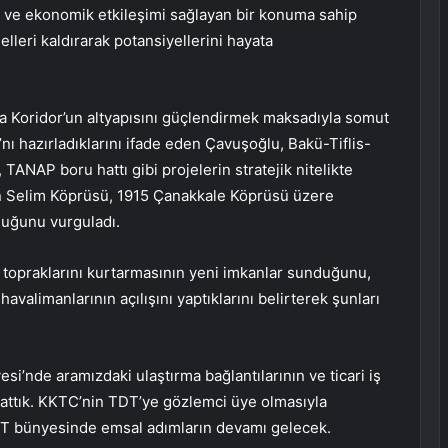
i ve ekonomik etkileşimi sağlayan bir konuma sahip
elleri kaldırarak potansiyellerini hayata
ta Koridor’un altyapısını güçlendirmek maksadıyla somut
ı’nı hazırladıklarını ifade eden Çavuşoğlu, Bakü-Tiflis-
TANAP boru hattı gibi projelerin stratejik nitelikte
an Selim Köprüsü, 1915 Çanakkale Köprüsü üzere
lduğunu vurguladı.
 topraklarını kurtarmasının yeni imkanlar sunduğunu,
valimanlarının açılışını yaptıklarını belirterek şunları
si’nde aramızdaki ulaştırma bağlantılarının ve ticari iş
m attık. KKTC’nin TDT’ye gözlemci üye olmasıyla
 TDT bünyesinde emsal adımların devamı gelecek.