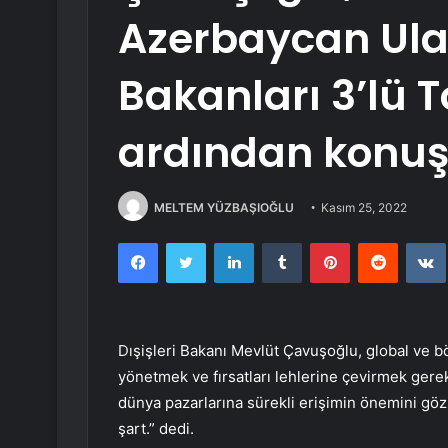
Azerbaycan Ulaş
Bakanları 3’lü T
ardından konuş
MELTEM YÜZBAŞIOĞLU
Kasım 25, 2022
Facebook
Twitter
LinkedIn
Tumblr
Pinterest
Reddit
Dışişleri Bakanı Mevlüt Çavuşoğlu, global ve bö
yönetmek ve fırsatları lehlerine çevirmek gere
dünya pazarlarına sürekli erişimin önemini gözl
şart.” dedi.