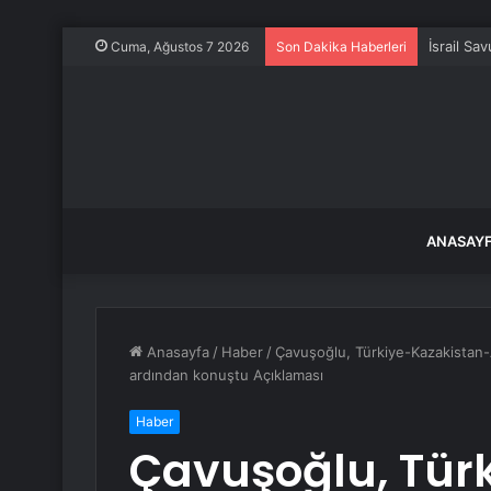
İsrail Sa
Cuma, Ağustos 7 2026
Son Dakika Haberleri
ANASAY
Anasayfa
/
Haber
/
Çavuşoğlu, Türkiye-Kazakistan-Az
ardından konuştu Açıklaması
Haber
Çavuşoğlu, Tür