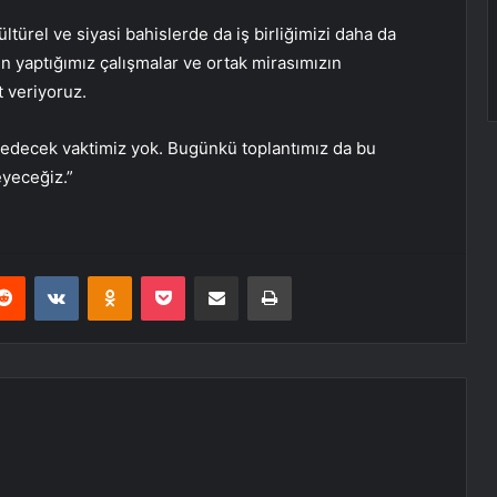
ültürel ve siyasi bahislerde da iş birliğimizi daha da
in yaptığımız çalışmalar ve ortak mirasımızın
 veriyoruz.
ybedecek vaktimiz yok. Bugünkü toplantımız da bu
eyeceğiz.”
erest
Reddit
VKontakte
Odnoklassniki
Pocket
E-Posta ile paylaş
Yazdır