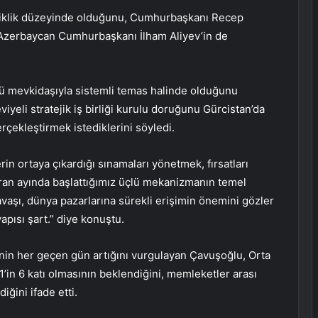
efiklik düzeyinde olduğunu, Cumhurbaşkanı Recep
, Azerbaycan Cumhurbaşkanı İlham Aliyev’in de
rcü mevkidaşıyla sistemli temas halinde olduğunu
yeli stratejik iş birliği kurulu doruğunu Gürcistan’da
çekleştirmek istediklerini söyledi.
n ortaya çıkardığı sınamaları yönetmek, fırsatları
iran ayında başlattığımız üçlü mekanizmanın temel
şı, dünya pazarlarına sürekli erişimin önemini gözler
apısı şart.” diye konuştu.
nin her geçen gün artığını vurgulayan Çavuşoğlu, Orta
’in 6 katı olmasının beklendiğini, memleketler arası
iğini ifade etti.