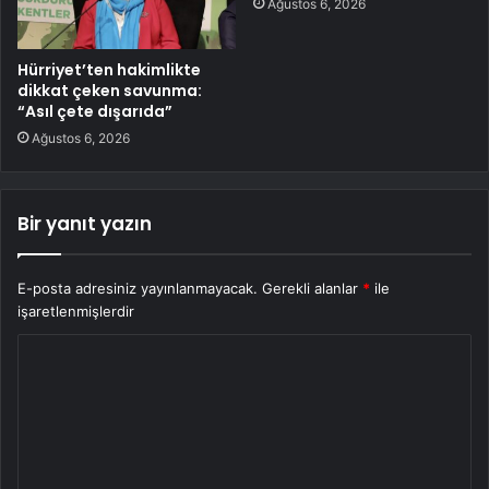
Ağustos 6, 2026
Hürriyet’ten hakimlikte
dikkat çeken savunma:
“Asıl çete dışarıda”
Ağustos 6, 2026
Bir yanıt yazın
E-posta adresiniz yayınlanmayacak.
Gerekli alanlar
*
ile
işaretlenmişlerdir
Y
o
r
u
m