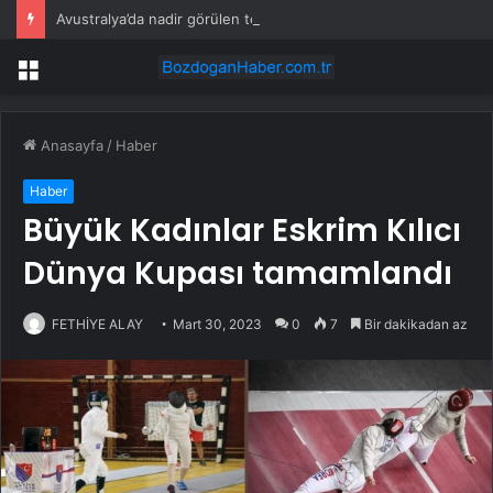
Avustralya’da nadir görülen tek yumurta dördüzleri dünyaya geldi
Menü
Anasayfa
/
Haber
Haber
Büyük Kadınlar Eskrim Kılıcı
Dünya Kupası tamamlandı
FETHİYE ALAY
Mart 30, 2023
0
7
Bir dakikadan az