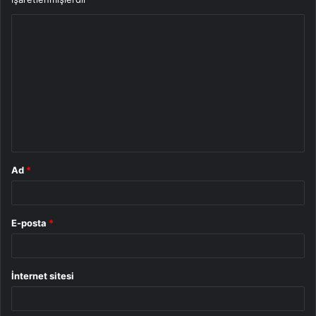
Y
o
r
u
m
*
Ad
*
E-posta
*
İnternet sitesi