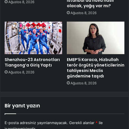
İstanbul’da hava nasıl
Ağustos 8, 2026
olacak, yağış var mı?
Ağustos 8, 2026
Shenzhou-23 Astronotları
EMEP’li Karaca, Hizbullah
Tiangong’a Giriş Yaptı
terör örgütü yöneticilerinin
tahliyesini Meclis
Ağustos 8, 2026
gündemine taşıdı
Ağustos 8, 2026
Bir yanıt yazın
E-posta adresiniz yayınlanmayacak.
Gerekli alanlar
*
ile
işaretlenmişlerdir