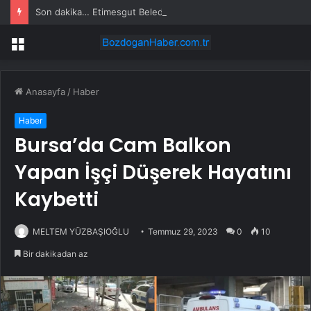
Son dakika… Etimesgut Belediye Başkanı Erdal Beşikçioğlu tutuklandı
Menü
Anasayfa
/
Haber
Haber
Bursa’da Cam Balkon
Yapan İşçi Düşerek Hayatını
Kaybetti
MELTEM YÜZBAŞIOĞLU
Temmuz 29, 2023
0
10
Bir dakikadan az