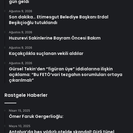
gün geldi
Ağustos 9, 2026
Son dakika… Etimesgut Belediye Başkanı Erdal
Beşikçioğlu tutuklandı
Ağustos 9, 2026
Huzurevi Sakinlerine Bayram Öncesi Bakım
Ağustos 9, 2026
Kaçakçılıkla suçlanan vekili aldılar
Ağustos 8, 2026
Gürsel Tekin’den “figüran üye” iddialarına ilişkin
açıklama: “Bu FETÖ’vari tezgahın sorumluları ortaya
çıkarılmalı”
Rastgele Haberler
Nisan 15, 2025
Ömer Faruk Gergerlioğlu:
Mayıs 10, 2025
Antalya’da beş yıldızlı otelde skandal! Gizli tünel