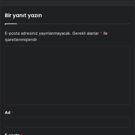
Bir yanıt yazın
E-posta adresiniz yayınlanmayacak.
Gerekli alanlar
*
ile
işaretlenmişlerdir
Y
o
r
u
m
*
Ad
*