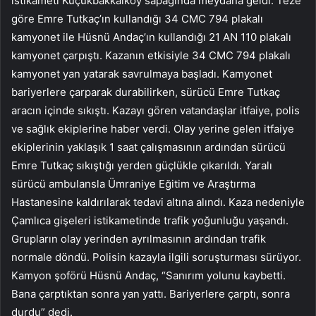
istikameti Küçükbakkalköy sapağında meydana geldi. Teze
göre Emre Tutkaç’ın kullandığı 34 CMC 794 plakalı
kamyonet ile Hüsnü Andaç’ın kullandığı 21 AN 110 plakalı
kamyonet çarpıştı. Kazanın etkisiyle 34 CMC 794 plakalı
kamyonet yan yatarak savrulmaya başladı. Kamyonet
bariyerlere çarparak durabilirken, sürücü Emre Tutkaç
aracın içinde sıkıştı. Kazayı gören vatandaşlar itfaiye, polis
ve sağlık ekiplerine haber verdi. Olay yerine gelen itfaiye
ekiplerinin yaklaşık 1 saat çalışmasının ardından sürücü
Emre Tutkaç sıkıştığı yerden güçlükle çıkarıldı. Yaralı
sürücü ambulansla Ümraniye Eğitim ve Araştırma
Hastanesine kaldırılarak tedavi altına alındı. Kaza nedeniyle
Çamlıca gişeleri istikametinde trafik yoğunluğu yaşandı.
Grupların olay yerinden ayrılmasının ardından trafik
normale döndü. Polisin kazayla ilgili soruşturması sürüyor.
Kamyon şoförü Hüsnü Andaç, “Sanırım yolunu kaybetti.
Bana çarptıktan sonra yan yattı. Bariyerlere çarptı, sonra
durdu” dedi.