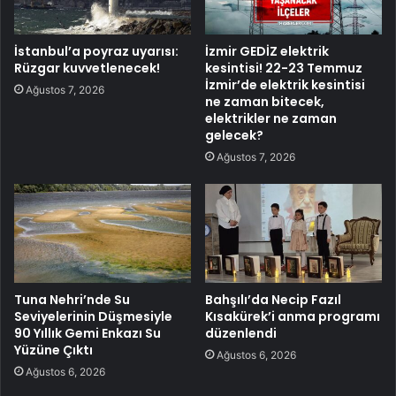
İstanbul’a poyraz uyarısı:
İzmir GEDİZ elektrik
Rüzgar kuvvetlenecek!
kesintisi! 22-23 Temmuz
İzmir’de elektrik kesintisi
Ağustos 7, 2026
ne zaman bitecek,
elektrikler ne zaman
gelecek?
Ağustos 7, 2026
Tuna Nehri’nde Su
Bahşılı’da Necip Fazıl
Seviyelerinin Düşmesiyle
Kısakürek’i anma programı
90 Yıllık Gemi Enkazı Su
düzenlendi
Yüzüne Çıktı
Ağustos 6, 2026
Ağustos 6, 2026