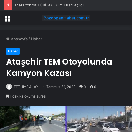
Merzifon’da TÜBİTAK Bilim Fuarı Açıldı
Menü
Anasayfa
/
Haber
Haber
Ataşehir TEM Otoyolunda
Kamyon Kazası
FETHİYE ALAY
Temmuz 31, 2023
0
6
1 dakika okuma süresi