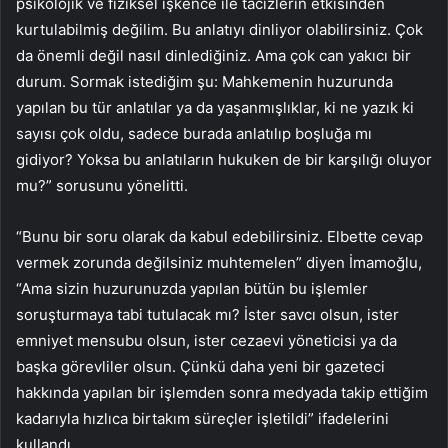
psikolojik ve fiziksel işkence ile tacizlerin etkisinden
kurtulabilmiş değilim. Bu anlatıyı dinliyor olabilirsiniz. Çok
da önemli değil nasıl dinlediğiniz. Ama çok can yakıcı bir
durum. Sormak istediğim şu: Mahkemenin huzurunda
yapılan bu tür anlatılar ya da yaşanmışlıklar, ki ne yazık ki
sayısı çok oldu, sadece burada anlatılıp boşluğa mı
gidiyor? Yoksa bu anlatıların hukuken de bir karşılığı oluyor
mu?” sorusunu yönelitti.
“Bunu bir soru olarak da kabul edebilirsiniz. Elbette cevap
vermek zorunda değilsiniz muhtemelen” diyen İmamoğlu,
“Ama sizin huzurunuzda yapılan bütün bu işlemler
soruşturmaya tabi tutulacak mı? İster savcı olsun, ister
emniyet mensubu olsun, ister cezaevi yöneticisi ya da
başka görevliler olsun. Çünkü daha yeni bir gazeteci
hakkında yapılan bir işlemden sonra medyada takip ettiğim
kadarıyla hızlıca birtakım süreçler işletildi” ifadelerini
kullandı.