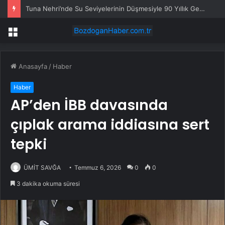
Tuna Nehri’nde Su Seviyelerinin Düşmesiyle 90 Yıllık Gemi Enkazı Su Yüzüne Çıktı
Menü
Anasayfa
/
Haber
Haber
AP’den İBB davasında
çıplak arama iddiasına sert
tepki
ÜMİT SAVĞA
Temmuz 6, 2026
0
0
3 dakika okuma süresi