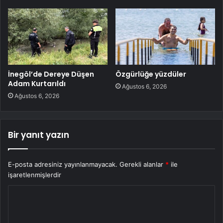
İnegöl’de Dereye Düşen
Özgürlüğe yüzdüler
Adam Kurtarıldı
Ağustos 6, 2026
Ağustos 6, 2026
Bir yanıt yazın
E-posta adresiniz yayınlanmayacak.
Gerekli alanlar
*
ile
işaretlenmişlerdir
Y
o
r