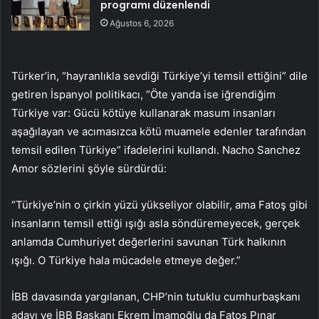
programı düzenlendi
Ağustos 6, 2026
Türker’in, “hayranlıkla sevdiği Türkiye’yi temsil ettiğini” dile
getiren İspanyol politikacı, “Öte yanda ise iğrendiğim
Türkiye var: Gücü kötüye kullanarak masum insanları
aşağılayan ve acımasızca kötü muamele edenler tarafından
temsil edilen Türkiye” ifadelerini kullandı. Nacho Sanchez
Amor sözlerini şöyle sürdürdü:
“Türkiye’nin o çirkin yüzü yükseliyor olabilir, ama Fatoş gibi
insanların temsil ettiği ışığı asla söndüremeyecek, gerçek
anlamda Cumhuriyet değerlerini savunan Türk halkının
ışığı. O Türkiye hala mücadele etmeye değer.”
İBB davasında yargılanan, CHP’nin tutuklu cumhurbaşkanı
adayı ve İBB Başkanı Ekrem İmamoğlu da Fatoş Pınar