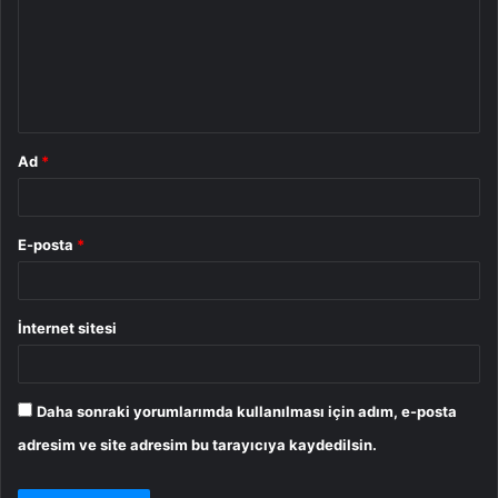
u
m
*
Ad
*
E-posta
*
İnternet sitesi
Daha sonraki yorumlarımda kullanılması için adım, e-posta
adresim ve site adresim bu tarayıcıya kaydedilsin.