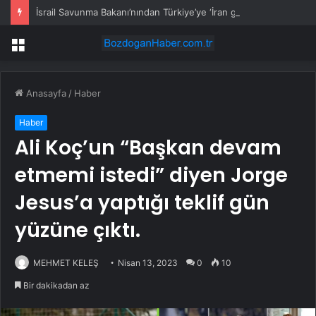
İsrail Savunma Bakanı’nından Türkiye’ye ‘İran gibi olmayın’ tehdidi
Menü
Anasayfa
/
Haber
Haber
Ali Koç’un “Başkan devam
etmemi istedi” diyen Jorge
Jesus’a yaptığı teklif gün
yüzüne çıktı.
MEHMET KELEŞ
Nisan 13, 2023
0
10
Bir dakikadan az