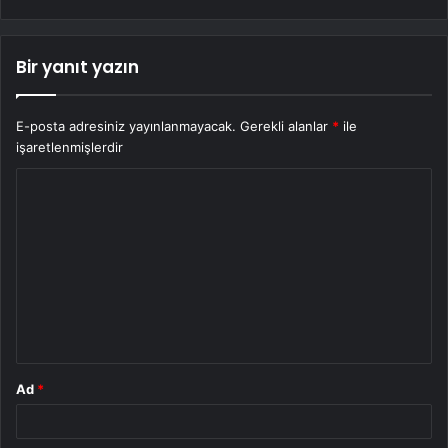
Bir yanıt yazın
E-posta adresiniz yayınlanmayacak.
Gerekli alanlar
*
ile
işaretlenmişlerdir
Y
o
r
u
m
*
Ad
*