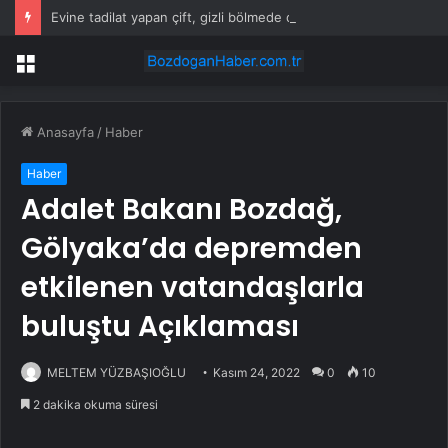
Evine tadilat yapan çift, gizli bölmede deste deste para buldu
Menü
Anasayfa
/
Haber
Haber
Adalet Bakanı Bozdağ,
Gölyaka’da depremden
etkilenen vatandaşlarla
buluştu Açıklaması
MELTEM YÜZBAŞIOĞLU
Kasım 24, 2022
0
10
2 dakika okuma süresi