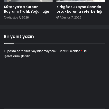
Kütahya’da Kurban
Kırkgöz su kaynaklarında
Bayramı Trafik Yoğunluğu
ortak koruma seferberliği
Ağustos 7, 2026
Ağustos 7, 2026
Bir yanıt yazın
E-posta adresiniz yayınlanmayacak.
Gerekli alanlar
*
ile
işaretlenmişlerdir
Y
o
r
u
m
*