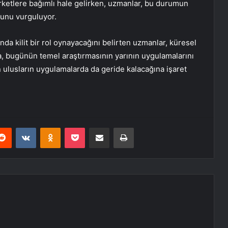
irketlere bağımlı hale gelirken, uzmanlar, bu durumun
ğunu vurguluyor.
da kilit bir rol oynayacağını belirten uzmanlar, küresel
a, bugünün temel araştırmasının yarının uygulamalarını
n ulusların uygulamalarda da geride kalacağına işaret
erest
Reddit
VKontakte
Odnoklassniki
Pocket
E-Posta ile paylaş
Yazdır