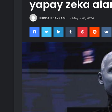
yapay zeka ala
NURCAN BAYRAM
Mayıs 26, 2024
Facebook
Twitter
LinkedIn
Tumblr
Pinterest
Reddit