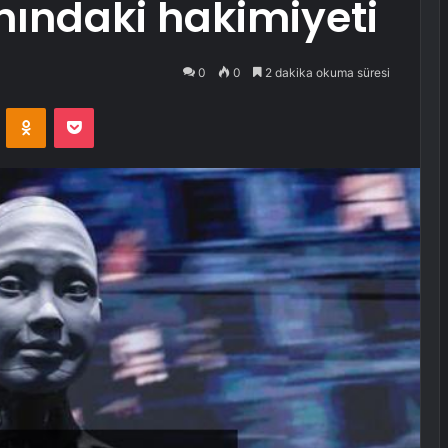
nındaki hakimiyeti
0
0
2 dakika okuma süresi
VKontakte
Odnoklassniki
Pocket