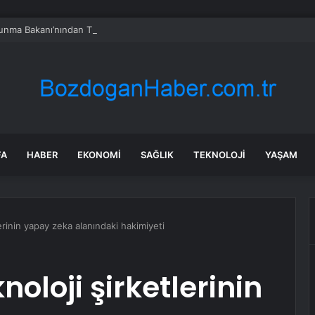
vunma Bakanı’nından Türkiye’ye ‘İran gibi olmayın’ tehdidi
FA
HABER
EKONOMI
SAĞLIK
TEKNOLOJI
YAŞAM
erinin yapay zeka alanındaki hakimiyeti
noloji şirketlerinin