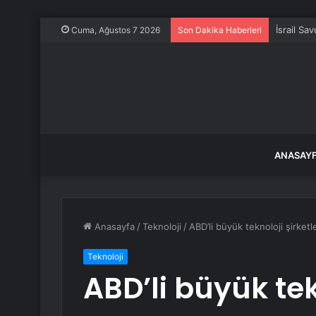
İsrail Sa
Cuma, Ağustos 7 2026
Son Dakika Haberleri
ANASAY
Anasayfa
/
Teknoloji
/
ABD’li büyük teknoloji şirketl
Teknoloji
ABD’li büyük tek