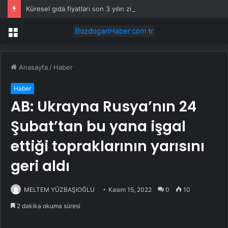
Küresel gıda fiyatları son 3 yılın zirvesine tırmandı
Menü
Anasayfa
/
Haber
Haber
AB: Ukrayna Rusya’nın 24
Şubat’tan bu yana işgal
ettiği topraklarının yarısını
geri aldı
MELTEM YÜZBAŞIOĞLU
Kasım 15, 2022
0
10
2 dakika okuma süresi