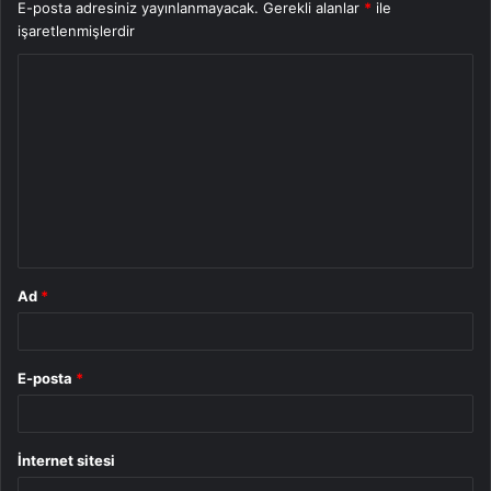
E-posta adresiniz yayınlanmayacak.
Gerekli alanlar
*
ile
işaretlenmişlerdir
Y
o
r
u
m
*
Ad
*
E-posta
*
İnternet sitesi