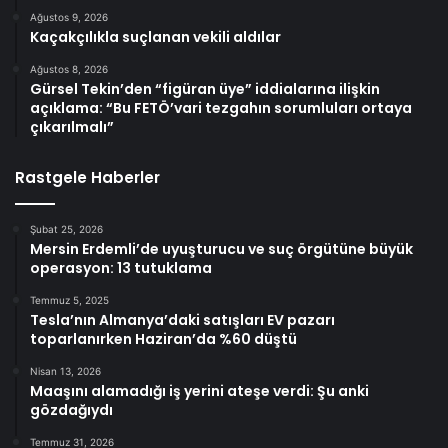
Ağustos 9, 2026
Kaçakçılıkla suçlanan vekili aldılar
Ağustos 8, 2026
Gürsel Tekin’den “figüran üye” iddialarına ilişkin
açıklama: “Bu FETÖ’vari tezgahın sorumluları ortaya
çıkarılmalı”
Rastgele Haberler
Şubat 25, 2026
Mersin Erdemli’de uyuşturucu ve suç örgütüne büyük
operasyon: 13 tutuklama
Temmuz 5, 2025
Tesla’nın Almanya’daki satışları EV pazarı
toparlanırken Haziran’da %60 düştü
Nisan 13, 2026
Maaşını alamadığı iş yerini ateşe verdi: Şu anki
gözdağıydı
Temmuz 31, 2026