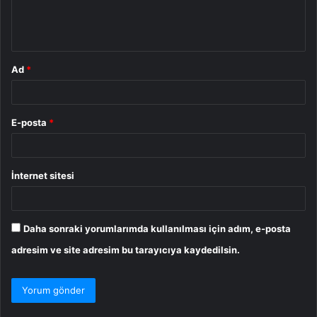
m
*
Ad
*
E-posta
*
İnternet sitesi
Daha sonraki yorumlarımda kullanılması için adım, e-posta
adresim ve site adresim bu tarayıcıya kaydedilsin.