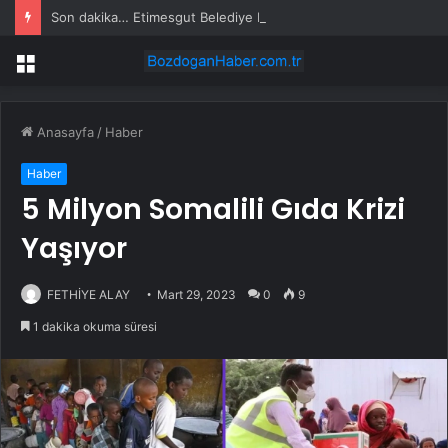
Son dakika… Etimesgut Belediye Başkanı Erdal Beşikçioğlu tutuklandı
Menü
Anasayfa
/
Haber
Haber
5 Milyon Somalili Gıda Krizi
Yaşıyor
FETHİYE ALAY
Mart 29, 2023
0
9
1 dakika okuma süresi