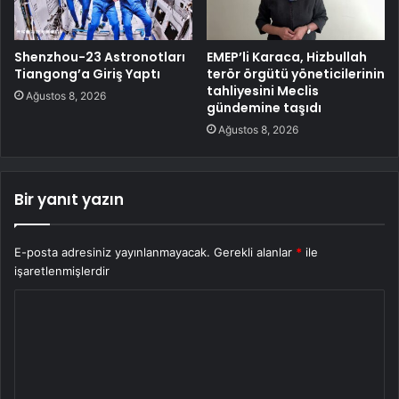
Shenzhou-23 Astronotları
EMEP’li Karaca, Hizbullah
Tiangong’a Giriş Yaptı
terör örgütü yöneticilerinin
tahliyesini Meclis
Ağustos 8, 2026
gündemine taşıdı
Ağustos 8, 2026
Bir yanıt yazın
E-posta adresiniz yayınlanmayacak.
Gerekli alanlar
*
ile
işaretlenmişlerdir
Y
o
r
u