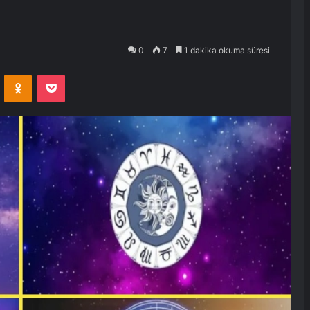
0
7
1 dakika okuma süresi
VKontakte
Odnoklassniki
Pocket