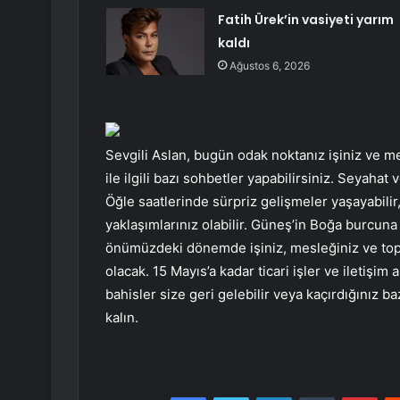
Fatih Ürek’in vasiyeti yarım
kaldı
Ağustos 6, 2026
Sevgili Aslan, bugün odak noktanız işiniz ve me
ile ilgili bazı sohbetler yapabilirsiniz. Seyah
Öğle saatlerinde sürpriz gelişmeler yaşayabilir,
yaklaşımlarınız olabilir. Güneş’in Boğa burcu
önümüzdeki dönemde işiniz, mesleğiniz ve top
olacak. 15 Mayıs’a kadar ticari işler ve ileti
bahisler size geri gelebilir veya kaçırdığınız bazı
kalın.
Facebook
Twitter
LinkedIn
Tumblr
Pint