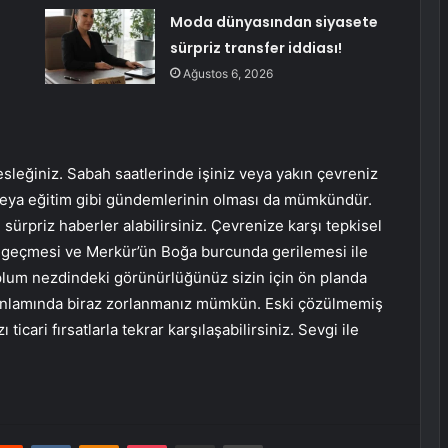
Moda dünyasından siyasete
sürpriz transfer iddiası!
Ağustos 6, 2026
sleğiniz. Sabah saatlerinde işiniz veya yakın çevreniz
at veya eğitim gibi gündemlerinin olması da mümkündür.
 sürpriz haberler alabilirsiniz. Çevrenize karşı tepkisel
na geçmesi ve Merkür’ün Boğa burcunda gerilemesi ile
lum nezdindeki görünürlüğünüz sizin için ön planda
şim anlamında biraz zorlanmanız mümkün. Eski çözülmemiş
 ticari fırsatlarla tekrar karşılaşabilirsiniz. Sevgi ile
erest
Reddit
VKontakte
Odnoklassniki
Pocket
E-Posta ile paylaş
Yazdır