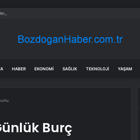
en Bahçelievler’de Yürüyüş
FA
HABER
EKONOMI
SAĞLIK
TEKNOLOJI
YAŞAM
orumu
Günlük Burç