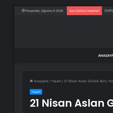
CHP’d
Perşembe, Ağustos 6 2026
Son Dakika Haberleri
ANASAY
Anasayfa
/
Yaşam
/
21 Nisan Aslan Günlük Burç Y
Yaşam
21 Nisan Aslan 