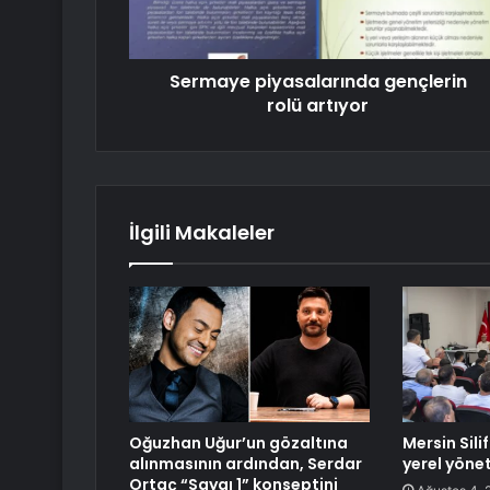
Sermaye piyasalarında gençlerin
rolü artıyor
İlgili Makaleler
Oğuzhan Uğur’un gözaltına
Mersin Sil
alınmasının ardından, Serdar
yerel yönet
Ortaç “Saygı 1” konseptini