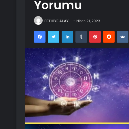
Yorumu
FETHİYE ALAY
Nisan 21, 2023
Facebook
Twitter
LinkedIn
Tumblr
Pinterest
Reddit