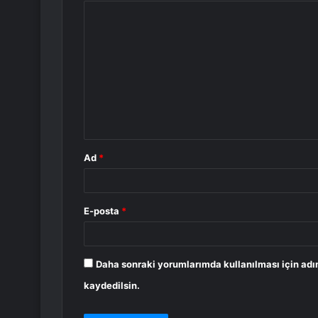
Y
o
r
u
m
*
Ad
*
E-posta
*
Daha sonraki yorumlarımda kullanılması için adı
kaydedilsin.