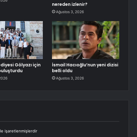
2026
nereden izlenir?
Ağustos 3, 2026
ediyesi Gölyazı için
İsmail Hacıoğlu’nun yeni dizisi
 buluşturdu
belli oldu
2026
Ağustos 3, 2026
le işaretlenmişlerdir